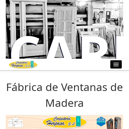
CAR
Inicio
Fábrica de Ventanas de
A
Fábrica
Madera
Ventanas
Trabajos