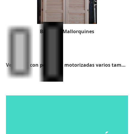
Balcones Mallorquines
Ventanas con persianas motorizadas varios tamaños