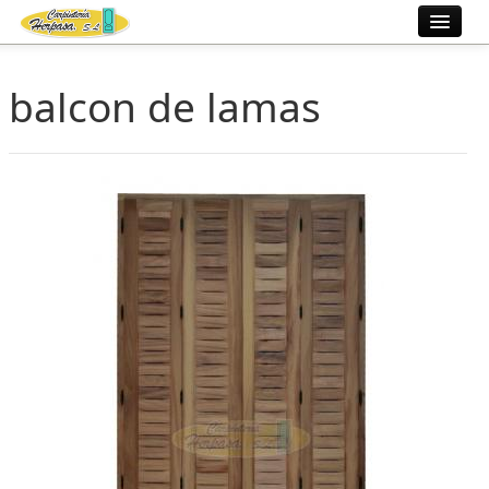
Inicio
balcon de lamas
Fábrica
Ventanas
Trabajos
Información
Contacto