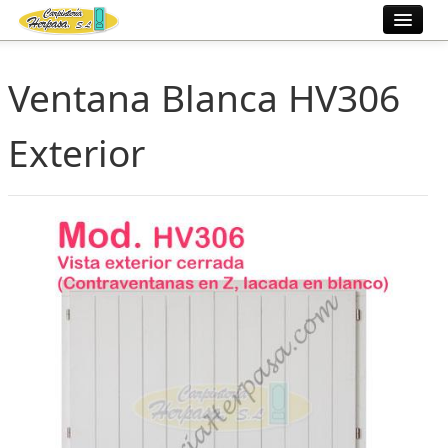
Inicio
Ventana Blanca HV306
Fábrica
Exterior
Ventanas
Trabajos
Información
Contacto