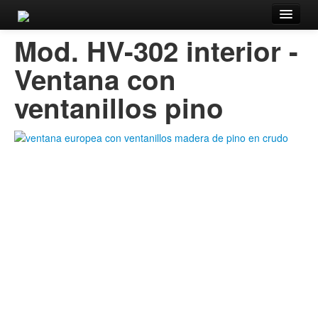
Mod. HV-302 interior -
Inicio
Ventana con
Fábrica
ventanillos pino
Ventanas
Trabajos
Información
Contacto