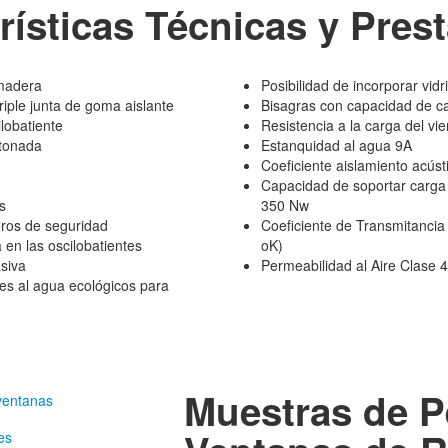
rísticas Técnicas y Pres
madera
Posibilidad de incorporar vi
iple junta de goma aislante
Bisagras con capacidad de c
lobatiente
Resistencia a la carga del vi
stonada
Estanquidad al agua 9A
Coeficiente aislamiento acústi
Capacidad de soportar carga 
s
350 Nw
ros de seguridad
Coeficiente de Transmitanci
 en las oscilobatientes
oK)
asiva
Permeabilidad al Aire Clase 
es al agua ecológicos para
Muestras de Pe
 ventanas
es