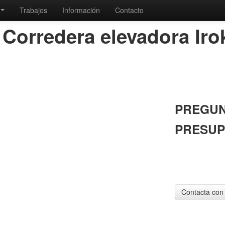
Trabajos
Información
Contacto
Corredera elevadora Iro
PREGUN
PRESU
Solicite un pr
sus preguntas
Contacta con