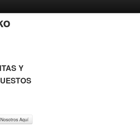
ko
TAS Y
PUESTOS
esupuesto sin compromiso o haga
 Nosotros Aquí