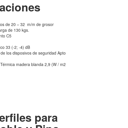
taciones
drios de 20 – 32 m/m de grosor
arga de 130 kgs.
ento C5
co 33 (-2; -4) dB
de los disposivos de seguridad Apto
a Térmica madera blanda 2,9 (W / m2
4
rfiles para