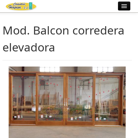
Inicio
Mod. Balcon corredera
Fábrica
elevadora
Ventanas
Trabajos
Información
Contacto