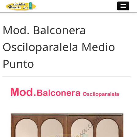
Inicio
Mod. Balconera
Fábrica
Osciloparalela Medio
Ventanas
Punto
Trabajos
Información
Contacto